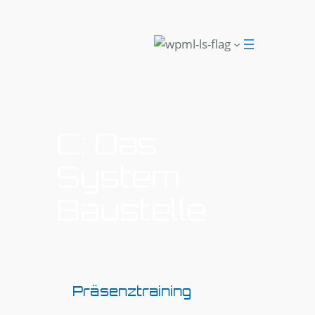
C: Das
System
Baustelle
Präsenztraining