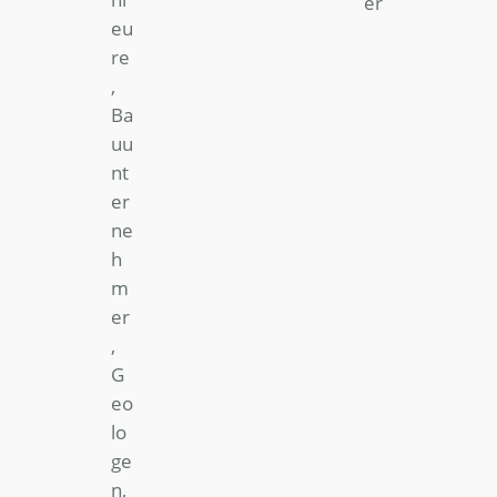
er
eu
re
,
Ba
uu
nt
er
ne
h
m
er
,
G
eo
lo
ge
n,