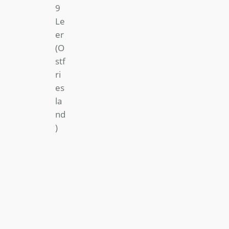
9
Le
er
(O
stf
ri
es
la
nd
)