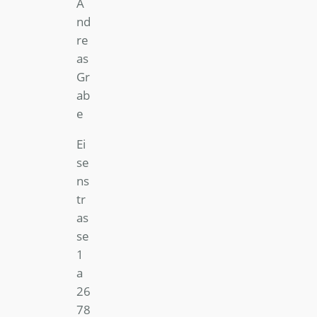
A
nd
re
as
Gr
ab
e
Ei
se
ns
tr
as
se
1
a
26
78