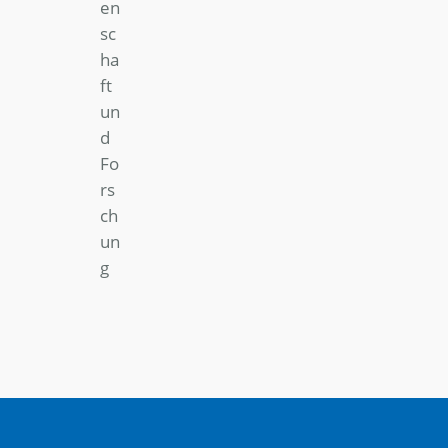
en
sc
ha
ft
un
d
Fo
rs
ch
un
g