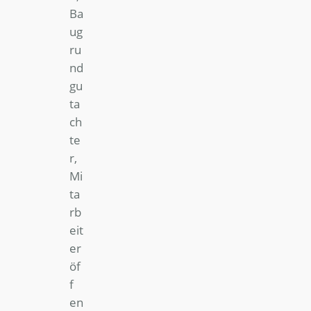
Ba
ug
ru
nd
gu
ta
ch
te
r,
Mi
ta
rb
eit
er
öf
f
en